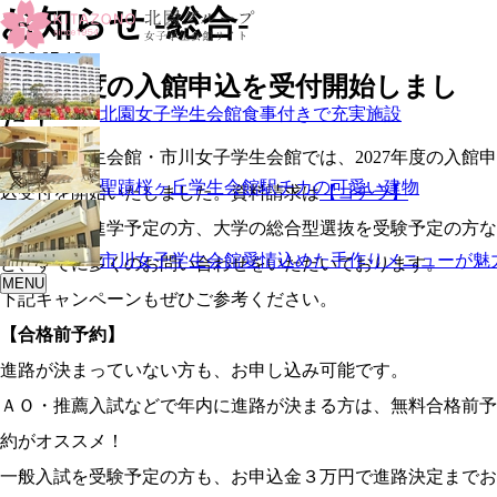
お知らせ
総合
2026-07-18
2027年度の入館申込を受付開始しまし
北園女子学生会館
食事付きで充実施設
た！
北園女子学生会館・市川女子学生会館では、2027年度の入館申
聖蹟桜ヶ丘学生会館
駅チカの可愛い建物
込受付を開始いたしました。資料請求は
【コチラ】
専門学校へ進学予定の方、大学の総合型選抜を受験予定の方な
市川女子学生会館
愛情込めた手作りメニューが魅
ど、すでに多くのお問い合わせをいただいております。
MENU
下記キャンペーンもぜひご参考ください。
【合格前予約】
進路が決まっていない方も、お申し込み可能です。
ＡＯ・推薦入試などで年内に進路が決まる方は、無料合格前予
約がオススメ！
一般入試を受験予定の方も、お申込金３万円で進路決定までお