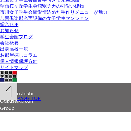
聖蹟桜ヶ丘学生会館
駅チカの可愛い建物
市川女子学生会館
愛情込めた手作りメニューが魅力
加賀倶楽部
充実設備の女子学生マンション
総合TOP
お知らせ
学生会館ブログ
会社概要
出身高校一覧
お部屋探しコラム
個人情報保護方針
サイトマップ
© 2020
Kitazono Joshi
PAGE TOP
Gakuseikaikan
Group