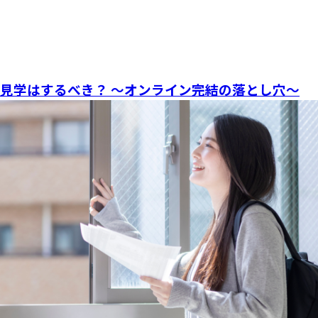
お部屋探し
コラム
物件の選び方や設備の違いなど、安心して選べる情報をわかり
やすくお届けします。
見学はするべき？ ～オンライン完結の落とし穴～