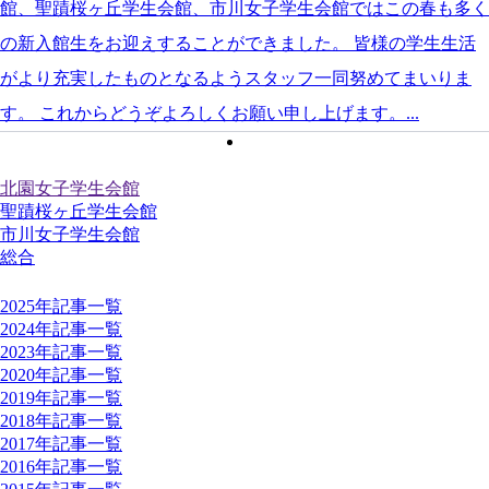
館、聖蹟桜ヶ丘学生会館、市川女子学生会館ではこの春も多く
の新入館生をお迎えすることができました。 皆様の学生生活
がより充実したものとなるようスタッフ一同努めてまいりま
す。 これからどうぞよろしくお願い申し上げます。...
page
1
学生会館別記事一覧
北園女子学生会館
聖蹟桜ヶ丘学生会館
市川女子学生会館
総合
年別記事一覧
2025年記事一覧
2024年記事一覧
2023年記事一覧
2020年記事一覧
2019年記事一覧
2018年記事一覧
2017年記事一覧
2016年記事一覧