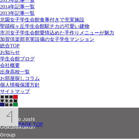
2015年記事一覧
2014年記事一覧
2013年記事一覧
北園女子学生会館
食事付きで充実施設
聖蹟桜ヶ丘学生会館
駅チカの可愛い建物
市川女子学生会館
愛情込めた手作りメニューが魅力
加賀倶楽部
充実設備の女子学生マンション
総合TOP
お知らせ
学生会館ブログ
会社概要
出身高校一覧
お部屋探しコラム
個人情報保護方針
サイトマップ
© 2020
Kitazono Joshi
PAGE TOP
Gakuseikaikan
Group