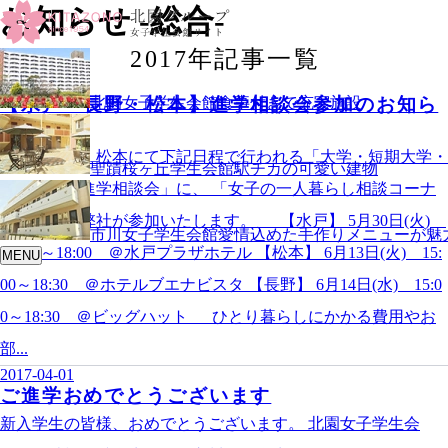
お知らせ
総合
2017年記事一覧
2017-05-21
【水戸・長野・松本】進学相談会参加のお知ら
北園女子学生会館
食事付きで充実施設
せ
水戸・長野・松本にて下記日程で行われる「大学・短期大学・
聖蹟桜ヶ丘学生会館
駅チカの可愛い建物
専門学校 進学相談会」に、 「女子の一人暮らし相談コーナ
ー」として弊社が参加いたします。 【水戸】 5月30日(火)
市川女子学生会館
愛情込めた手作りメニューが魅
14 :00～18:00 ＠水戸プラザホテル 【松本】 6月13日(火) 15:
MENU
00～18:30 ＠ホテルブエナビスタ 【長野】 6月14日(水) 15:0
0～18:30 ＠ビッグハット ひとり暮らしにかかる費用やお
部...
2017-04-01
ご進学おめでとうございます
新入学生の皆様、おめでとうございます。 北園女子学生会