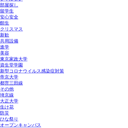
部屋探し
留学生
安心安全
館生
クリスマス
新歓
共用設備
進学
美容
東京家政大学
資生堂学園
新型コロナウイルス感染症対策
帝京大学
都営三田線
その他
埼京線
大正大学
生け花
防災
ひな祭り
オープンキャンパス