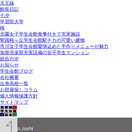
京王線
館長日記
七夕
学習院大学
桜
北園女子学生会館
食事付きで充実施設
聖蹟桜ヶ丘学生会館
駅チカの可愛い建物
市川女子学生会館
愛情込めた手作りメニューが魅力
加賀倶楽部
充実設備の女子学生マンション
総合TOP
お知らせ
学生会館ブログ
会社概要
出身高校一覧
お部屋探しコラム
個人情報保護方針
サイトマップ
© 2020
Kitazono Joshi