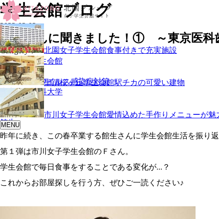
学生会館ブログ
2022-03-03
館生さんに聞きました！① ～東京医科
北園女子学生会館
食事付きで充実施設
Category
市川女子学生会館
Tag
新型コロナウイルス感染症対策
聖蹟桜ヶ丘学生会館
駅チカの可愛い建物
東京医科歯科大学
部屋探し
食事
市川女子学生会館
愛情込めた手作りメニューが魅
館生
MENU
昨年に続き、この春卒業する館生さんに学生会館生活を振り返
第１弾は市川女子学生会館のＦさん。
学生会館で毎日食事をすることである変化が...？
これからお部屋探しを行う方、ぜひご一読ください♪